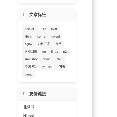
文章标签
docker
PHP
kvm
libvirt
kernel
mysql
nginx
内核开发
网络
容器网络
go
linux
n2n
snapshot
rsync
RRD
资源限制
typecho
图床
qemu
友情链接
北极熊
Hi tool