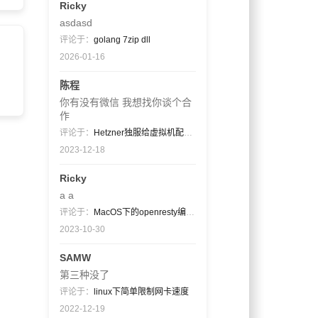
Ricky
asdasd
评论于：
golang 7zip dll
2026-01-16
陈程
你有没有微信 我想找你谈个合
作
评论于：
Hetzner独服给虚拟机配置公网ip段（非同一网关）
2023-12-18
Ricky
a a
评论于：
MacOS下的openresty编译过程
2023-10-30
SAMW
第三种没了
评论于：
linux下简单限制网卡速度
2022-12-19