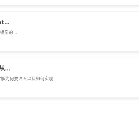
st…
盘镜像的…
现从…
讲解为何要注入以及如何实现…