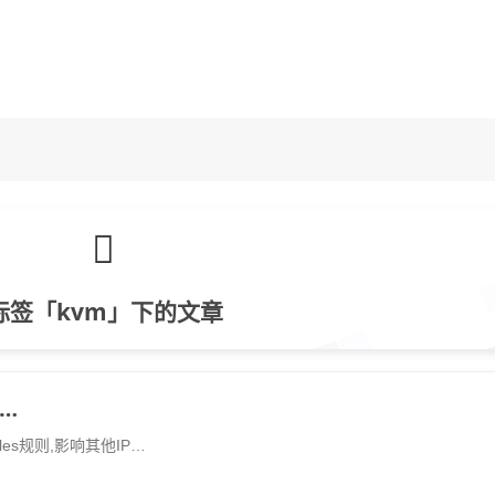
标签「kvm」下的文章
I…
les规则,影响其他IP…