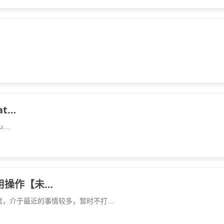
at…
ou…
用操作【未…
坏盘，介于最近的事情较多，暂时不打…