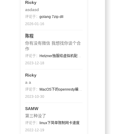
Ricky
asdasd
评论于：
golang 7zip dll
2026-01-16
陈程
你有没有微信 我想找你谈个合
作
评论于：
Hetzner独服给虚拟机配置公网ip段（非同一网关）
2023-12-18
Ricky
a a
评论于：
MacOS下的openresty编译过程
2023-10-30
SAMW
第三种没了
评论于：
linux下简单限制网卡速度
2022-12-19