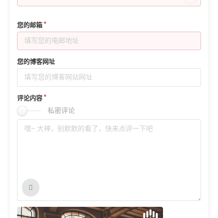
            $Par=$Dw/$width;  

            $width=$Dw;  

您的邮箱
            $height=$height*$Par;  

            IF($height>$Dh){  

                $Par=$Dh/$height;  

您的博客网址
                $height=$Dh;  

                $width=$width*$Par;  

评论内容
            }  

私密评论
        } ElseIF($height>$Dh) {  

            $Par=$Dh/$height;  

            $height=$Dh;  

            $width=$width*$Par;  

            IF($width>$Dw){  

                $Par=$Dw/$width;  

                $width=$Dw;  

                $height=$height*$Par; 