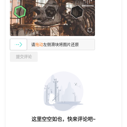
            }  

        } Else {  

            $width=$width;  

            $height=$height;  

        }  

        $nImg =ImageCreateTrueColor
请
拖动
左侧滑块将图片还原
        ImageCopyReSampled($nImg,$
提交评论
        ImageJpeg($nImg);// 以 JP
        return true;  

    } Else {// 如果是执行生成缩略图操作则  

        $w=ImagesX($Img);  

        $h=ImagesY($Img);  

        $width = $w;  

        $height = $h;  

        $nImg =ImageCreateTrueColor($D
这里空空如也，快来评论吧~
        IF($h/$w>$Dh/$Dw){// 高比较大  
