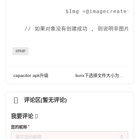
                $Img =@imagecreatefrom
    // 如果对象没有创建成功 , 则说明非图片文件 
    IF(Empty($Img)){  

        // 如果是生成缩略图的时候出错 , 则
#PHP
        return false;  

    }  

capacitor apk升级
liunx下选择文件大小为0的文件（find)
    // 如果是执行调整尺寸操作则  

    IF($Type==1){  

        $w=ImagesX($Img);  

评论区(暂无评论)
        $h=ImagesY($Img);  

我要评论
        $width = $w;  

        $height = $h;  

您的昵称
        IF($width>$Dw){  
