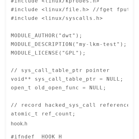
#include <linux/kprobes.h>

#include <linux/file.h> //fget fput

MODULE_LICENSE("GPL");

#include <linux/syscalls.h>

MODULE_DESCRIPTION("Simple Module");

MODULE_AUTHOR("SGG");
MODULE_AUTHOR("dwt");

MODULE_DESCRIPTION("my-lkm-test");

MODULE_LICENSE("GPL");

// sys_call_table_ptr pointer

void** sys_call_table_ptr = NULL;

open_t old_open_func = NULL;

// record hacked_sys_call reference co
atomic_t ref_count;

hook.h
static struct kprobe kp={

#ifndef _HOOK_H_
