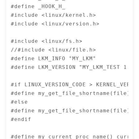
    .symbol_name = "kallsyms_lookup_na
#define _HOOK_H_

};

#include <linux/kernel.h>

static kallsyms_lookup_name_t orig_kal
#include <linux/version.h>

#include <linux/fs.h>

void disable_write_protection(void)

//#include <linux/file.h>

{

#define LKM_INFO "MY_LKM"

  unsigned long cr0 = read_cr0();

#define LKM_VERSION "MY_LKM_TEST 1.0.0
  clear_bit(16, &cr0);

  write_cr0(cr0);

#if LINUX_VERSION_CODE > KERNEL_VERSIO
}

#define my_get_file_shortname(file) fi
#else

void enable_write_protection(void)

#define my_get_file_shortname(file) fi
{

#endif

  unsigned long cr0 = read_cr0();

  set_bit(16, &cr0);

#define my_current_proc_name() current