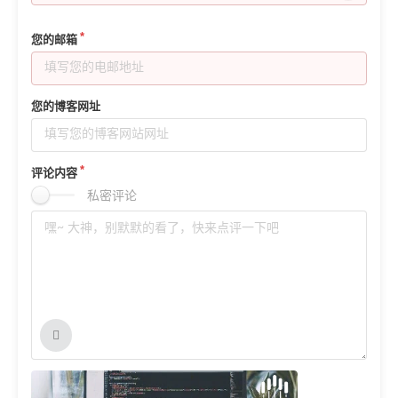
    if(unlikely(ret < 0)){

        printk(KERN_ERR "%s %s. regis
您的邮箱
        return ret;

    }

    printk("%s %s. kprobe at addr:%p,
您的博客网址
    orig_kallsyms_lookup_name = (kalls
    unregister_kprobe(&kp);

评论内容
私密评论
    return (orig_kallsyms_lookup_name!
}

/* our hack open system call function 
asmlinkage int myhook_open(const char 
{

    long value = old_open_func(filenam