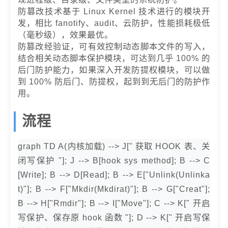
防篡改技术基于 Linux Kernel 技术进行的模块开
发，相比 fanotify、audit、云防护，性能损耗极低
（毫秒级），效果最优。
防篡改经验证，可有效控制动态脚本文件的写入，
结合相关动态脚本保护模块，可达到几乎 100% 的
后门防护能力，如果深入开发防提权模块，可以做
到 100% 防后门、防提权，起到到无后门的防护作
用。
流程
graph TD A(内核加载) --> J[" 获取 HOOK 表、关
闭写保护 "]; J --> B[hook sys method]; B --> C
[Write]; B --> D[Read]; B --> E["Unlink(Unlinka
t)"]; B --> F["Mkdir(Mkdirat)"]; B --> G["Creat"];
B --> H["Rmdir"]; B --> I["Move"]; C --> K[" 开启
写保护、保存原 hook 函数 "]; D --> K[" 开启写保