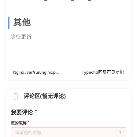
  write_cr0(cr0);

}

typedef unsigned long (*kallsyms_looku
其他
bool util_init(void)

typedef asmlinkage int (*open_t)(const
{

等待更新
asmlinkage int myhook_open(const char 
    return true;

}

bool util_init(void);

bool util_fini(void);

bool util_fini(void)

Nginx /var/run/nginx.pid 问题：nginx: [error] invalid PID number
Typecho回复可见功能
{

#endif //_HOOK_H_

    return true;

}

评论区(暂无评论)
我要评论
int get_kallsyms_lookup_name(void)

{

您的昵称
    int ret = register_kprobe(&kp);
