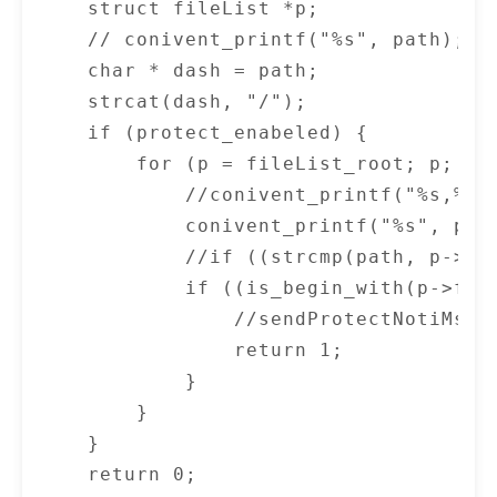
    struct fileList *p;

    // conivent_printf("%s", path);

    char * dash = path;

    strcat(dash, "/");

    if (protect_enabeled) {

        for (p = fileList_root; p; p =
            //conivent_printf("%s,%s,
            conivent_printf("%s", path
            //if ((strcmp(path, p->fi
            if ((is_begin_with(p->fil
                //sendProtectNotiMsg(p
                return 1;

            }

        }

    }

    return 0;
