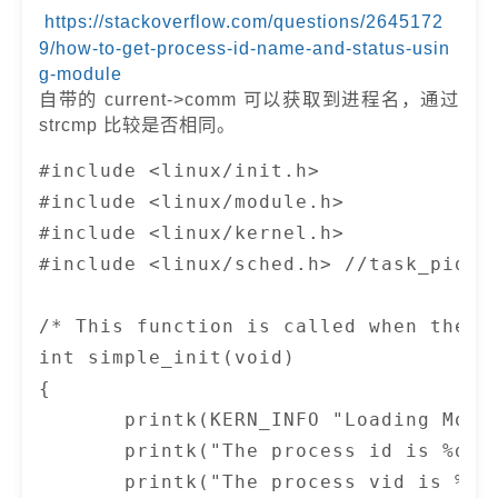
https://stackoverflow.com/questions/2645172
9/how-to-get-process-id-name-and-status-usin
g-module
自带的 current->comm 可以获取到进程名，通过
strcmp 比较是否相同。
#include <linux/init.h>

#include <linux/module.h>

#include <linux/kernel.h>

#include <linux/sched.h> //task_pid_nr
/* This function is called when the mo
int simple_init(void)

{

       printk(KERN_INFO "Loading Modul
       printk("The process id is %d\n"
       printk("The process vid is %d\n