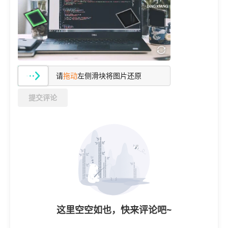
    if(strcmp(my_current_proc_name(),
        struct file* file = fget(value
        if(NULL != file) {

            printk("%s myhook_open fi
                current->tgid, my_cur
            fput(file);

请
拖动
左侧滑块将图片还原
        }

提交评论
    }    

    return value;

}

static int my_lkm_init(void)

{

    atomic_set(&ref_count, 1);

这里空空如也，快来评论吧~