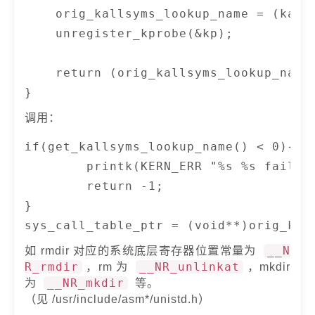
    orig_kallsyms_lookup_name = (kalls
    unregister_kprobe(&kp);

    return (orig_kallsyms_lookup_name!
调用：
if(get_kallsyms_lookup_name() < 0){

        printk(KERN_ERR "%s %s failed
        return -1;

}

sys_call_table_ptr = (void**)orig_kal
如 rmdir 对应的系统底层寄存器位置常量为
__N
R_rmdir
，rm 为
__NR_unlinkat
，mkdir
为
__NR_mkdir
等。
（见 /usr/include/asm*/unistd.h）